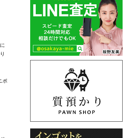
に
り
ニポ