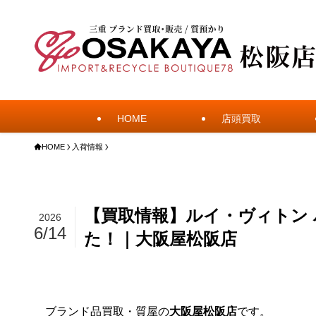
HOME
店頭買取
HOME
入荷情報
【買取情報】ルイ・ヴィトン 
2026
6/14
た！｜大阪屋松阪店
ブランド品買取・質屋の
大阪屋松阪店
です。