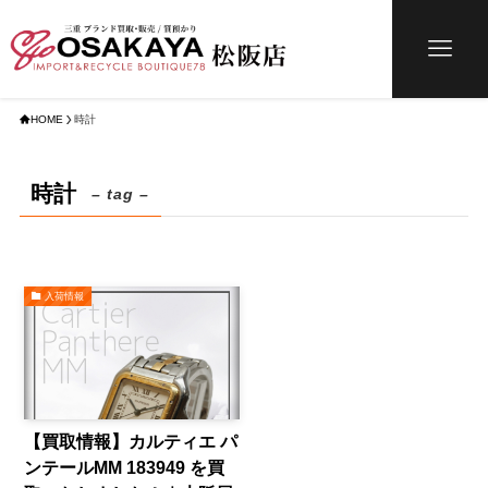
HOME
時計
時計
– tag –
入荷情報
【買取情報】カルティエ パ
ンテールMM 183949 を買