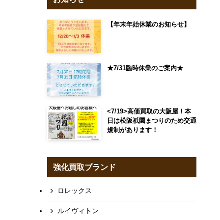
【年末年始休業のお知らせ】
★7/31臨時休業のご案内★
<7/19>高価買取の大阪屋！本
日は松阪祇園まつりのため交通
規制があります！
強化買取ブランド
ロレックス
ルイヴィトン